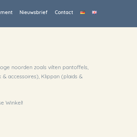
iment
Nieuwsbrief
Contact
oge noorden zoals vilten pantoffels,
k & accessoires), Klippan (plaids &
se Winkel!