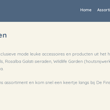
Home
Assort
en
xclusieve mode leuke accessoires en producten uit het h
als, Rosalba Galati sieraden, Wildlife Garden (houtsnijwer
a.
ns assortiment en kom snel een keertje langs bij De Fin