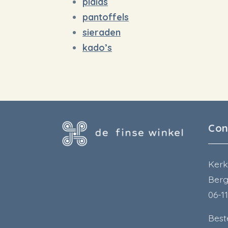
plaids
pantoffels
sieraden
kado’s
Con
Kerk
Berg
06-1
Best