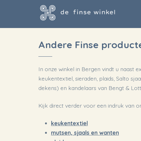
Door
Spring
naar
naar
de
de
hoofd
voettekst
Andere Finse product
inhoud
In onze winkel in Bergen vindt u naast e
keukentextiel, sieraden, plaids, Salto sja
dekens) en kandelaars van Bengt & Lott
Kijk direct verder voor een indruk van o
keukentextiel
mutsen, sjaals en wanten