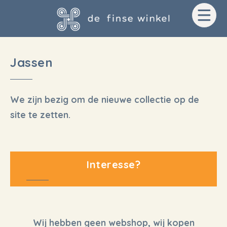
Door
Spring
Spring
naar
naar
naar
de
de
de
hoofd
eerste
voettekst
Jassen
inhoud
sidebar
We zijn bezig om de nieuwe collectie op de
site te zetten.
Primaire
Interesse?
Sidebar
Wij hebben geen webshop, wij kopen