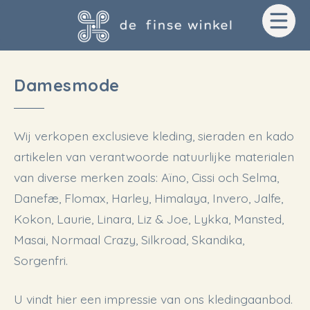
Door
Spring
naar
naar
de
de
hoofd
voettekst
Damesmode
inhoud
Wij verkopen exclusieve kleding, sieraden en kado
artikelen van verantwoorde natuurlijke materialen
van diverse merken zoals: Aïno, Cissi och Selma,
Danefæ, Flomax, Harley, Himalaya, Invero, Jalfe,
Kokon, Laurie, Linara, Liz & Joe, Lykka, Mansted,
Masai, Normaal Crazy, Silkroad, Skandika,
Sorgenfri.
U vindt hier een impressie van ons kledingaanbod.