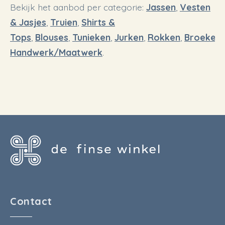
Bekijk het aanbod per categorie:
Jassen
,
Vesten
& Jasjes
,
Truien
,
Shirts &
Tops
,
Blouses
,
Tunieken
,
Jurken
,
Rokken
,
Broeken
,
Handwerk/Maatwerk
.
Contact